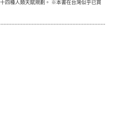
析測驗」的三十四種人類天賦規劃。 ※本書在台灣似乎已買