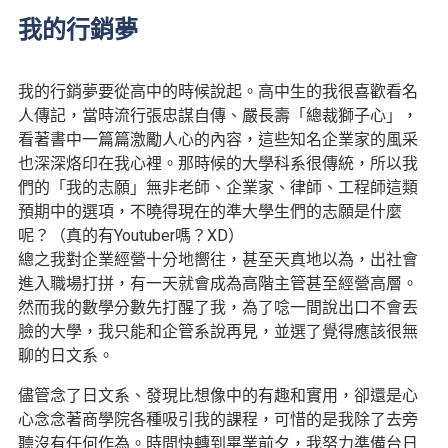
我的行銷夢
我的行銷夢要從高中的時候說起。高中生的我很喜歡看名
人傳記，當時流行張忠謀自傳、嚴長壽「總裁獅子心」，
看著書中一篇篇激勵人心的內容，這些知名企業家的風采
也深深烙印在我心裡。那時候的大學科系很傳統，所以我
們的「我的志願」無非老師、企業家、律師、工程師這類
預期中的選項，不曉得現在的準大學生們的志願是什麼
呢？（真的有Youtuber嗎？XD）
總之我對企業經營十分地嚮往，甚至天真地以為，出社會
進入職場打拼，有一天就會成為高階主管甚至經營高層。
然而我的數學分數先打醒了我，為了唸一間說出口不會丟
臉的大學，我只能和企管系說再見，並選了覺得應該很無
聊的日文系。
儘管念了日文系、發現比想像中的有趣和實用，卻還是心
心念念著商學院各種吸引我的課程，可惜的是我除了去旁
聽沒有任何作為。時間快轉到畢業前夕，我努力準備台日