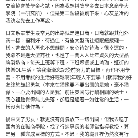
交流協會獎學金考試，因為我想拼獎學金去日本念商學大
學院（＝研究所），但是第二階段被刷下來，心灰意冷的
我決定先去工作再說。
日文系畢業生最常見的出路就是進日商，日商就跟其他外
商一樣，福利好、待遇佳，有些大型商社還跟鐵飯碗一
樣、進去的人再也不想離開，安心待好待滿。很幸運的，
我雖不是進大型商社，也進了一間人人比年資久的大型品
牌製造商。每天上班等下班，下班聚餐或上瑜珈、逛街的
快樂OL生活，讓我漸漸忘記從前努力的目標，再也不用學
習、不用考試的生活好輕鬆啊(年輕人不要學！)就算我的好
友終於鼓起勇氣（本來在猶豫要不要出國的是她，毫不猶
豫、一心要出國的人是我）前往英國唸行銷相關的碩士，
我心裡雖覺得無比失落，卻還是過著一如往常的生活，一
樣沒有其他作為。
後來交了男友，就更沒有勇氣放下一切出國，但我去唸了
國內的在職商學院，找了行銷專長的老師當指導教授，算
是另一種完成目標的方式。不過，我的職涯裡仍然沒有行