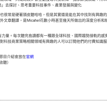
點」去探討、思考重要科技事件、產業發展與變化
也很常是硬著頭皮聽哈哈，但是其實還是能在其中找到有興趣的
外文章翻譯，是
Micahel
花數小時甚至幾天所做出的深度分析和
和中帶有力量。每次聽完島讀都有一種跟全球科技、國際趨勢接軌的
對
科技商業策略
相關領域有興趣的人可以訂閱他們的付費知識服
節目介紹會放在
官網
收聽）