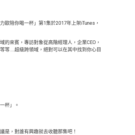
你喝一杯」第1集於2017年上架iTunes，
域的來賓，專訪對象從高階經理人，企業CEO，
等…..超級跨領域，絕對可以在其中找到你心目
一杯」。
議是，對誰有興趣就去收聽那集吧！