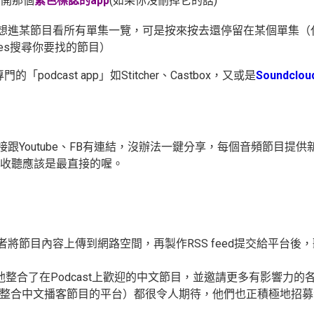
打開那個
紫色標誌的app
(如果你沒刪掉它的話)
想進某節目看所有單集一覽，可是按來按去還停留在某個單集（
es搜尋你要找的節目）
「podcast app」如
Stitcher
、
Castbox
，又或是
Soundclou
接跟Youtube、FB有連結，沒辦法一鍵分享，每個音頻節目提供
收聽應該是最直接的喔。
作者將節目內容上傳到網路空間，再製作RSS feed提交給平
他整合了在Podcast上歡迎的中文節目，並邀請更多有影響力
成為整合中文播客節目的平台）都很令人期待，他們也正積極地招