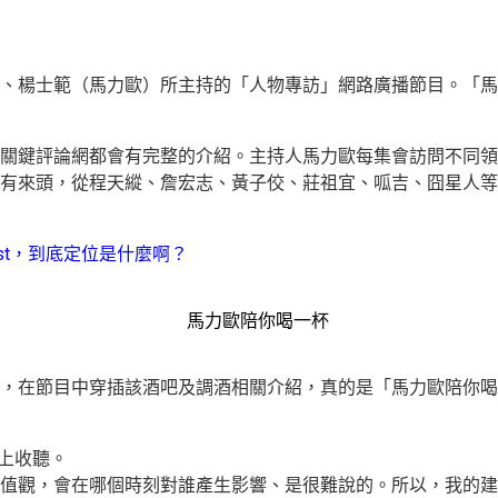
、楊士範（馬力歐）所主持的「人物專訪」網路廣播節目。「馬力歐陪
關鍵評論網都會有完整的介紹。
主持人馬力歐每集會訪問不同領
有來頭，
從程天縱、詹宏志、黃子佼、莊祖宜、呱吉、囧星人等等
st，到底定位是什麼啊？
，在節目中穿插該酒吧及調酒相關介紹，真的是「馬力歐陪你喝
上收聽。
值觀，會在哪個時刻對誰產生影響、是很難說的。所以，我的建