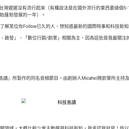
過去在台灣遲遲沒有流行起來（有種說法是在國外流行的東西要過個5
t開始蓬勃發展的一年）。
解某位你Follow已久的人、想知道最新的國際時事和科技新
、啟發」、「數位行銷/創業」相關為主，因為這些是我最關注
島讀』所製作的同名音頻節目。由創辦人Micahel周欽華所主持及
關領域，大概比較少會主動搜尋科技新知，我承認我就是！所以