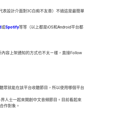
代表設計介面對3C白痴不友善）不過這是最簡單
d
或
Spotify
等等（以上都是iOS和Android平台都
新內容上架通知的方式也不太ㄧ樣，直接Follow
台後，聽眾就能在該平台收聽節目，所以使用哪個平台
的各界人士一起來開創中文音頻節目。目前看起來
募合作對象。