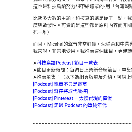
這也是科技島讀努力想帶給聽眾的-用「台灣觀
比起多大數的主題，科技真的還是硬了一點，我
度與啟發性。可貴的是這些都是原創內容而非國
死一堆）
而且，
Micahel的聲音非常好聽，沈穩柔
我來說，非常地受用。我推薦這個節目，更建議
➤
科技島讀Podcast 節目一覽表
➤節目更新時間：
每週日
上架新音頻節目、單集
➤推薦單集：（以下為網頁版單及介紹，可線上
[Podcast] 電商不只是電商
[Podcast] 聲控將取代觸控]
[Podcast] Pinterest — 太慢實現的憧憬
[Podcast] 走過 Podcast 的單純年代