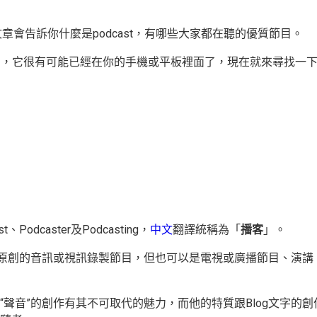
文章會告訴你什麼是podcast，有哪些大家都在聽的優質節目。
產品，它很有可能已經在你的手機或平板裡面了，現在就來尋找一
odcaster及Podcasting，
中文
翻譯統稱
為「
播客
」。
原創的音訊或視訊錄製節目，但也可以是電視或廣播節目、演講
我猜想是因為“聲音”的創作有其不可取代的魅力，而他的特質跟Blog