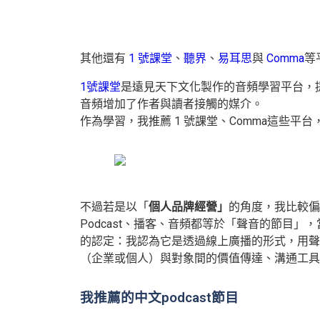
其他還有
1 號課堂
、
聽界
、
易耳思
與
Comma
等
1號課堂
是遠見天下文化製作的音頻學習平台，
音頻增加了作者與讀者接觸的媒介。
作為學習，我推薦 1 號課堂、Comma這些平
不過若是以「
個人品牌經營」
的角度，我比較偏
Podcast、播客、音頻都等於「聲音的節目」
的認定：我認為它是透過線上廣播的形式，用聲
（企業或個人）與對象間的價值傳達、溝通工具
我推薦的中文podcast節目