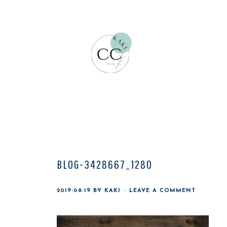
Skip
Skip
Skip
to
to
to
main
primary
footer
content
sidebar
BLOG-3428667_1280
2019-08-19
BY
KAKI
LEAVE A COMMENT