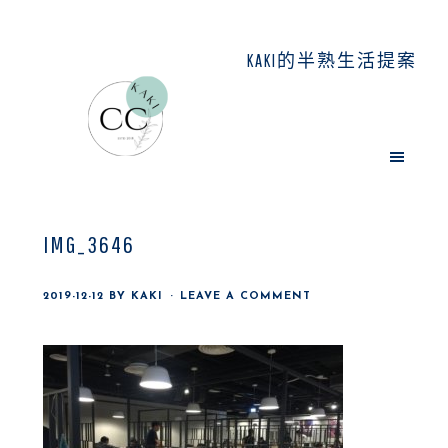
Skip
Skip
Skip
to
to
to
KAKI的半熟生活提案
main
primary
footer
content
sidebar
IMG_3646
2019-12-12
BY
KAKI
LEAVE A COMMENT