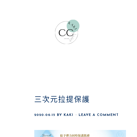
Skip
Skip
Skip
to
to
to
main
primary
footer
content
sidebar
三次元拉提保護
2020-06-15
BY
KAKI
LEAVE A COMMENT