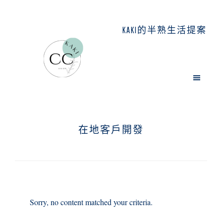
Skip
Skip
Skip
to
to
to
KAKI的半熟生活提案
main
primary
footer
content
sidebar
在地客戶開發
Sorry, no content matched your criteria.