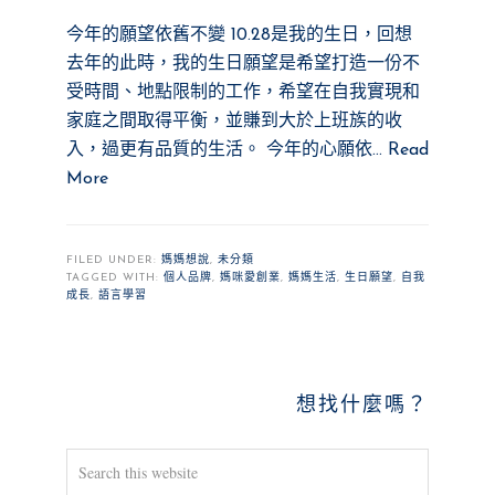
今年的願望依舊不變 10.28是我的生日，回想
去年的此時，我的生日願望是希望打造一份不
受時間、地點限制的工作，希望在自我實現和
家庭之間取得平衡，並賺到大於上班族的收
入，過更有品質的生活。 今年的心願依…
Read
More
FILED UNDER:
媽媽想說
,
未分類
TAGGED WITH:
個人品牌
,
媽咪愛創業
,
媽媽生活
,
生日願望
,
自我
成長
,
語言學習
PRIMARY
想找什麼嗎？
SIDEBAR
Search
this