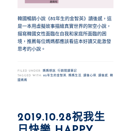
韓國暢銷小說《82年生的金智英》讀後感，這
是一本用虛擬故事描繪真實世界的架空小說，
描寫韓國女性面臨在自我和家庭所面臨的困
境，推薦每位媽媽都應該看這本好讀又能激發
思考的小說。
FILED UNDER:
媽媽想說
,
行銷閱讀筆記
TAGGED WITH:
82年生的金智英
,
媽媽生活
,
讀後心得
,
讀後感
,
韓
國媽媽
2019.10.28祝我生
日快樂 HAPPY