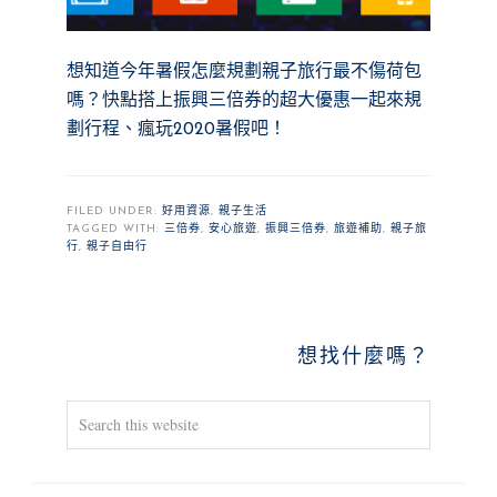
想知道今年暑假怎麼規劃親子旅行最不傷荷包
嗎？快點搭上振興三倍券的超大優惠一起來規
劃行程、瘋玩2020暑假吧！
FILED UNDER:
好用資源
,
親子生活
TAGGED WITH:
三倍券
,
安心旅遊
,
振興三倍券
,
旅遊補助
,
親子旅
行
,
親子自由行
PRIMARY
想找什麼嗎？
SIDEBAR
Search
this
website