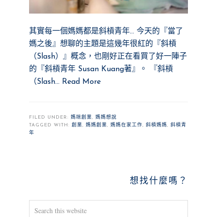
其實每一個媽媽都是斜槓青年… 今天的『當了
媽之後』想聊的主題是這幾年很紅的『斜槓
（Slash）』概念，也剛好正在看買了好一陣子
的『斜槓青年 Susan Kuang著』。 『斜槓
（Slash…
Read More
FILED UNDER:
媽咪創業
,
媽媽想說
TAGGED WITH:
創業
,
媽媽創業
,
媽媽在家工作
,
斜槓媽媽
,
斜槓青
年
PRIMARY
想找什麼嗎？
SIDEBAR
Search
this