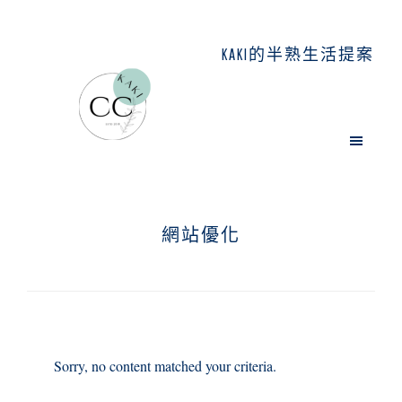
Skip
Skip
Skip
to
to
to
KAKI的半熟生活提案
main
primary
footer
content
sidebar
網站優化
Sorry, no content matched your criteria.