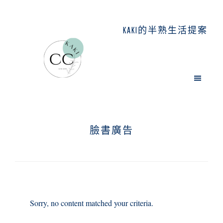
Skip
Skip
Skip
to
to
to
KAKI的半熟生活提案
main
primary
footer
content
sidebar
臉書廣告
Sorry, no content matched your criteria.