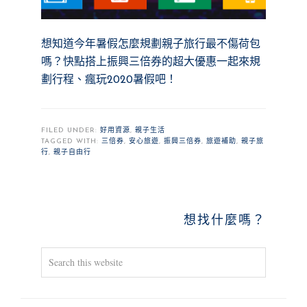
想知道今年暑假怎麼規劃親子旅行最不傷荷包
嗎？快點搭上振興三倍券的超大優惠一起來規
劃行程、瘋玩2020暑假吧！
FILED UNDER:
好用資源
,
親子生活
TAGGED WITH:
三倍券
,
安心旅遊
,
振興三倍券
,
旅遊補助
,
親子旅
行
,
親子自由行
PRIMARY
想找什麼嗎？
SIDEBAR
Search
this
website