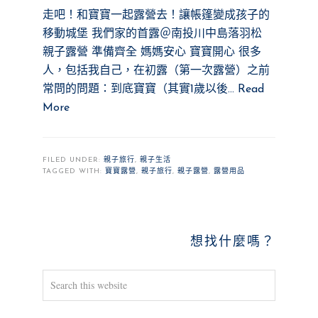
走吧！和寶寶一起露營去！讓帳篷變成孩子的
移動城堡 我們家的首露＠南投川中島落羽松
親子露營 準備齊全 媽媽安心 寶寶開心 很多
人，包括我自己，在初露（第一次露營）之前
常問的問題：到底寶寶（其實1歲以後…
Read
More
FILED UNDER:
親子旅行
,
親子生活
TAGGED WITH:
寶寶露營
,
親子旅行
,
親子露營
,
露營用品
PRIMARY
想找什麼嗎？
SIDEBAR
Search
this
website