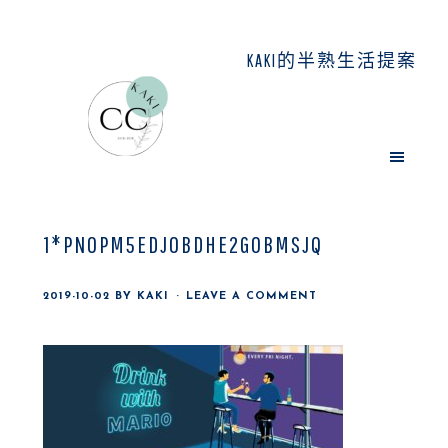
Skip
Skip
Skip
to
to
to
KAKI的半熟生活提案
main
primary
footer
content
sidebar
1*PN0PM5EDJ0BDHE2GOBMSJQ
2019-10-02
BY
KAKI
LEAVE A COMMENT