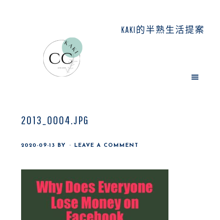
Skip
Skip
Skip
to
to
to
KAKI的半熟生活提案
main
primary
footer
content
sidebar
2013_0004.JPG
2020-09-13
BY
LEAVE A COMMENT