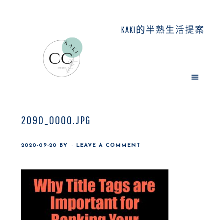
Skip
Skip
Skip
to
to
to
KAKI的半熟生活提案
main
primary
footer
content
sidebar
2090_0000.JPG
2020-09-20
BY
LEAVE A COMMENT