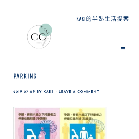
Skip
Skip
Skip
to
to
to
KAKI的半熟生活提案
main
primary
footer
content
sidebar
PARKING
2019-07-09
BY
KAKI
LEAVE A COMMENT