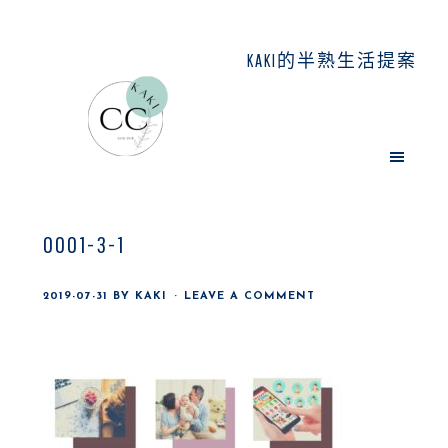
Skip
Skip
Skip
to
to
to
KAKI的半熟生活提案
main
primary
footer
content
sidebar
0001-3-1
2019-07-31
BY
KAKI
LEAVE A COMMENT