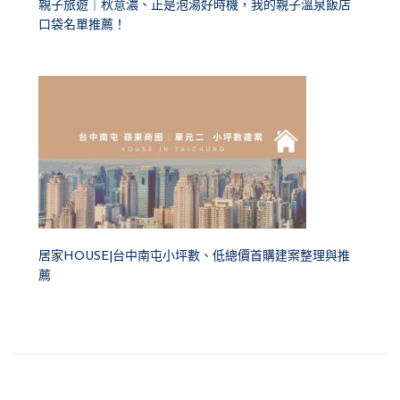
親子旅遊｜秋意濃、正是泡湯好時機，我的親子溫泉飯店
口袋名單推薦！
居家HOUSE|台中南屯小坪數、低總價首購建案整理與推
薦