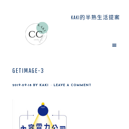
Skip
Skip
Skip
to
to
to
KAKI的半熟生活提案
main
primary
footer
content
sidebar
GETIMAGE-3
2019-09-18
BY
KAKI
LEAVE A COMMENT