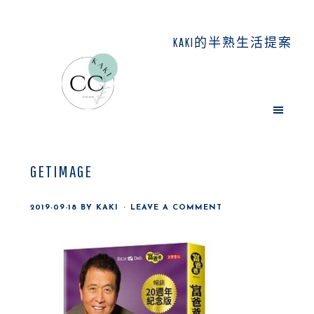
Skip
Skip
Skip
to
to
to
KAKI的半熟生活提案
main
primary
footer
content
sidebar
GETIMAGE
2019-09-18
BY
KAKI
LEAVE A COMMENT