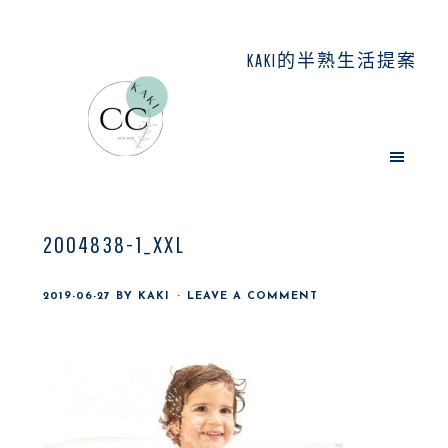
Skip
Skip
Skip
to
to
to
KAKI的半熟生活提案
main
primary
footer
content
sidebar
2004838-1_XXL
2019-06-27
BY
KAKI
LEAVE A COMMENT