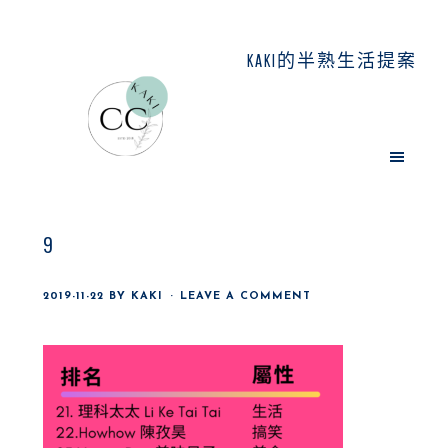
Skip
Skip
Skip
to
to
to
KAKI的半熟生活提案
main
primary
footer
content
sidebar
9
2019-11-22
BY
KAKI
LEAVE A COMMENT