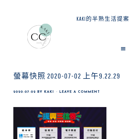
Skip
Skip
Skip
to
to
to
KAKI的半熟生活提案
main
primary
footer
content
sidebar
螢幕快照 2020-07-02 上午9.22.29
2020-07-02
BY
KAKI
LEAVE A COMMENT