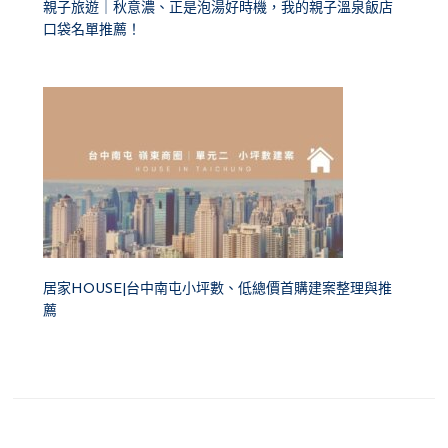
親子旅遊｜秋意濃、正是泡湯好時機，我的親子溫泉飯店
口袋名單推薦！
居家HOUSE|台中南屯小坪數、低總價首購建案整理與推
薦