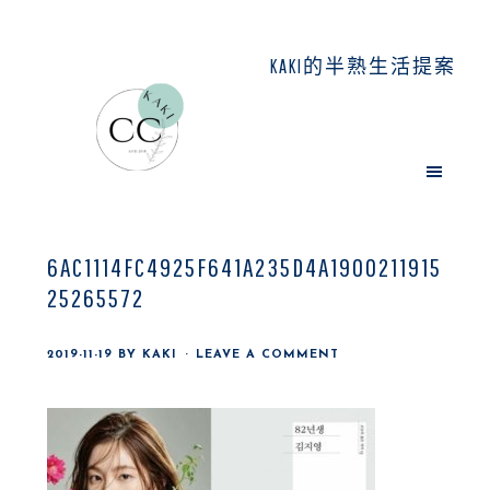
Skip
Skip
Skip
to
to
to
KAKI的半熟生活提案
main
primary
footer
content
sidebar
6AC1114FC4925F641A235D4A1900211915
25265572
2019-11-19
BY
KAKI
LEAVE A COMMENT