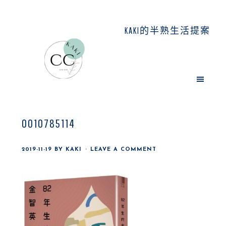
Skip
Skip
Skip
to
to
to
KAKI的半熟生活提案
main
primary
footer
content
sidebar
0010785114
2019-11-19
BY
KAKI
LEAVE A COMMENT