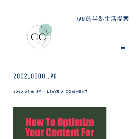
Skip
Skip
Skip
to
to
to
KAKI的半熟生活提案
main
primary
footer
content
sidebar
2092_0000.JPG
2020-09-21
BY
LEAVE A COMMENT