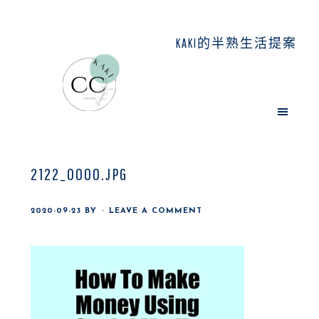
Skip
Skip
Skip
to
to
to
KAKI的半熟生活提案
main
primary
footer
content
sidebar
2122_0000.JPG
2020-09-23
BY
LEAVE A COMMENT