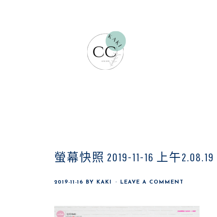
Skip
Skip
Skip
to
to
to
main
primary
footer
content
sidebar
螢幕快照 2019-11-16 上午2.08.19
2019-11-16
BY
KAKI
LEAVE A COMMENT