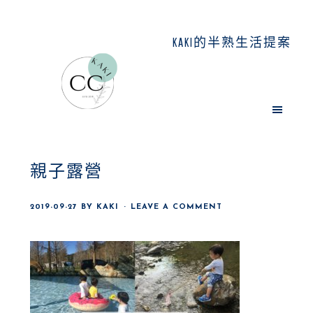
Skip
Skip
Skip
to
to
to
KAKI的半熟生活提案
main
primary
footer
content
sidebar
親子露營
2019-09-27
BY
KAKI
LEAVE A COMMENT