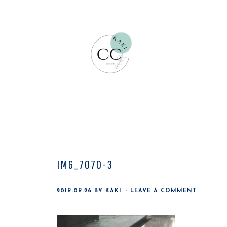
Skip
Skip
Skip
to
to
to
main
primary
footer
content
sidebar
IMG_7070-3
2019-09-26
BY
KAKI
LEAVE A COMMENT