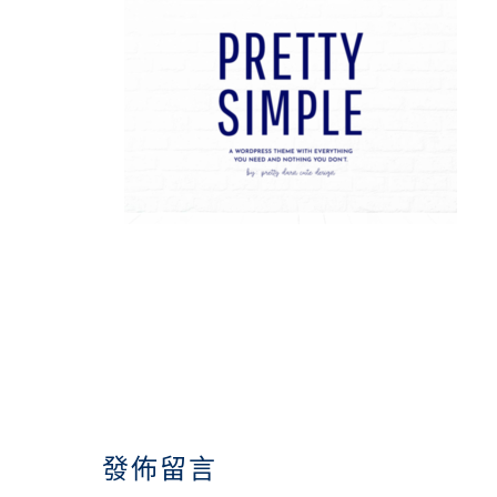
READER
INTERACTIONS
發佈留言