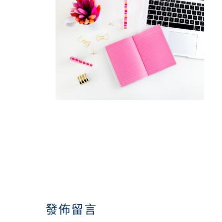
READER
INTERACTIONS
發佈留言