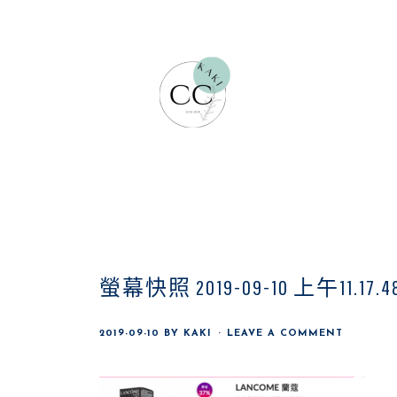
Skip
Skip
Skip
to
to
to
main
primary
footer
content
sidebar
螢幕快照 2019-09-10 上午11.17.4
2019-09-10
BY
KAKI
LEAVE A COMMENT