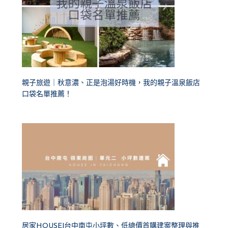
親子旅遊｜秋意濃、正是泡湯好時機，我的親子溫泉飯店
口袋名單推薦！
居家HOUSE|台中南屯小坪數、低總價首購建案整理與推