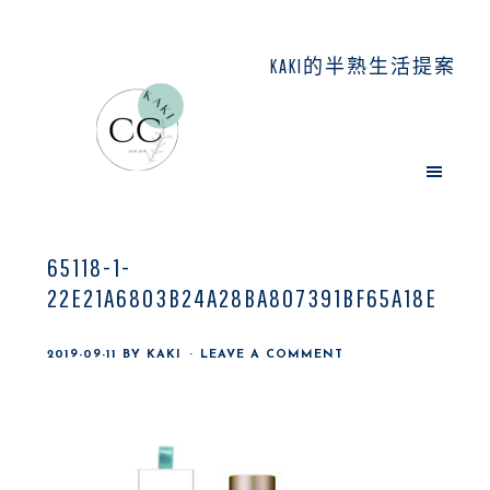
Skip
Skip
Skip
to
to
to
KAKI的半熟生活提案
main
primary
footer
content
sidebar
65118-1-
22E21A6803B24A28BA807391BF65A18E
2019-09-11
BY
KAKI
LEAVE A COMMENT