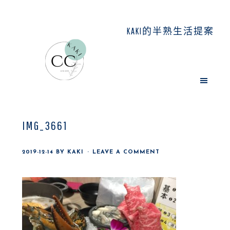
Skip
Skip
Skip
to
to
to
KAKI的半熟生活提案
main
primary
footer
content
sidebar
IMG_3661
2019-12-14
BY
KAKI
LEAVE A COMMENT