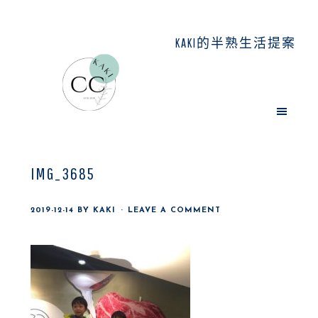
Skip
Skip
Skip
to
to
to
KAKI的半熟生活提案
main
primary
footer
content
sidebar
IMG_3685
2019-12-14
BY
KAKI
LEAVE A COMMENT