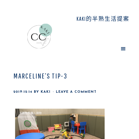
Skip
Skip
Skip
to
to
to
KAKI的半熟生活提案
main
primary
footer
content
sidebar
MARCELINE’S TIP-3
2019-12-14
BY
KAKI
LEAVE A COMMENT