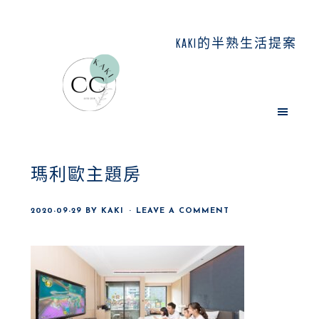
Skip
Skip
Skip
to
to
to
KAKI的半熟生活提案
main
primary
footer
content
sidebar
瑪利歐主題房
2020-09-29
BY
KAKI
LEAVE A COMMENT