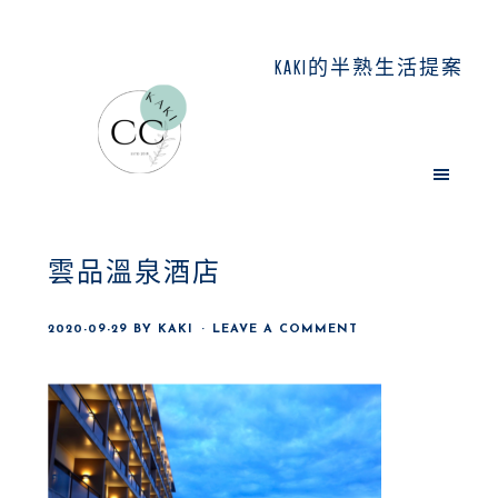
Skip
Skip
Skip
to
to
to
KAKI的半熟生活提案
main
primary
footer
content
sidebar
雲品溫泉酒店
2020-09-29
BY
KAKI
LEAVE A COMMENT