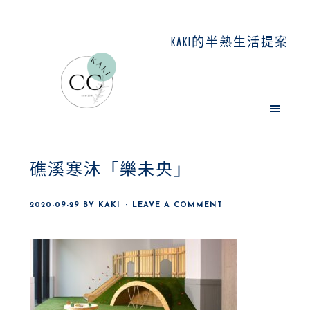
Skip
Skip
Skip
to
to
to
KAKI的半熟生活提案
main
primary
footer
content
sidebar
礁溪寒沐「樂未央」
2020-09-29
BY
KAKI
LEAVE A COMMENT