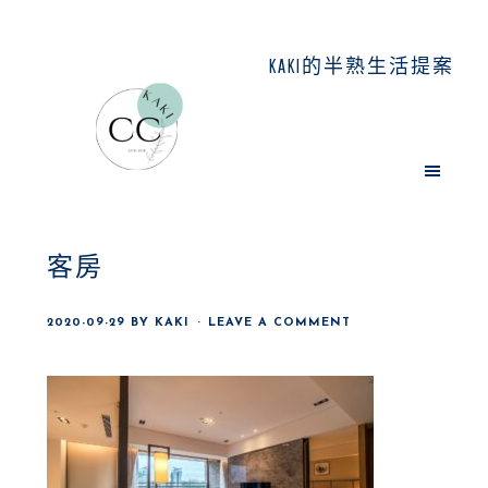
Skip
Skip
Skip
to
to
to
KAKI的半熟生活提案
main
primary
footer
content
sidebar
客房
2020-09-29
BY
KAKI
LEAVE A COMMENT