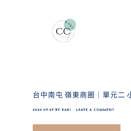
Skip
Skip
Skip
to
to
to
main
primary
footer
content
sidebar
台中南屯 嶺東商圈｜單元二 
2020-09-29
BY
KAKI
LEAVE A COMMENT