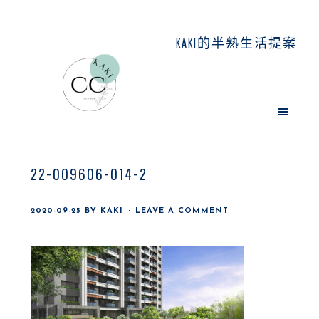
Skip
Skip
Skip
to
to
to
KAKI的半熟生活提案
main
primary
footer
content
sidebar
22-009606-014-2
2020-09-25
BY
KAKI
LEAVE A COMMENT