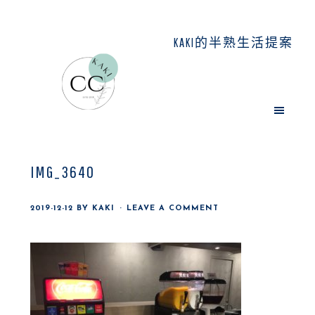
Skip
Skip
Skip
to
to
to
KAKI的半熟生活提案
main
primary
footer
content
sidebar
IMG_3640
2019-12-12
BY
KAKI
LEAVE A COMMENT