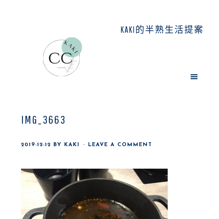
Skip
Skip
Skip
to
to
to
KAKI的半熟生活提案
main
primary
footer
content
sidebar
IMG_3663
2019-12-12
BY
KAKI
LEAVE A COMMENT