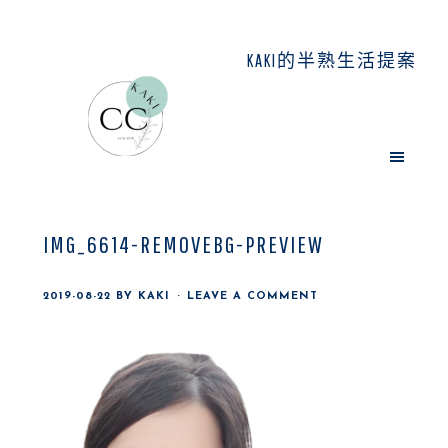
Skip
Skip
Skip
to
to
to
KAKI的半熟生活提案
main
primary
footer
content
sidebar
IMG_6614-REMOVEBG-PREVIEW
2019-08-22
BY
KAKI
LEAVE A COMMENT