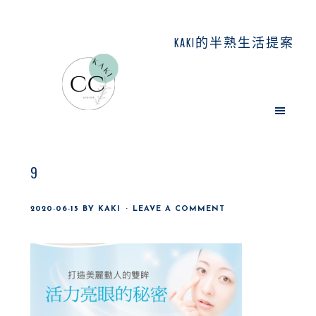
Skip
Skip
Skip
to
to
to
KAKI的半熟生活提案
main
primary
footer
content
sidebar
9
2020-06-15
BY
KAKI
LEAVE A COMMENT