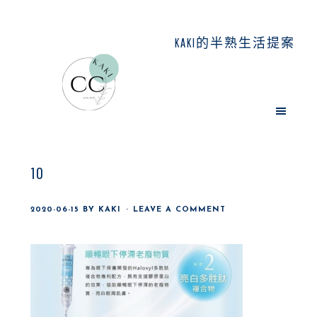
Skip
Skip
Skip
to
to
to
KAKI的半熟生活提案
main
primary
footer
content
sidebar
10
2020-06-15
BY
KAKI
LEAVE A COMMENT