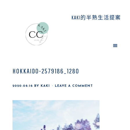
Skip
Skip
Skip
to
to
to
KAKI的半熟生活提案
main
primary
footer
content
sidebar
HOKKAIDO-2579186_1280
2020-06-16
BY
KAKI
LEAVE A COMMENT